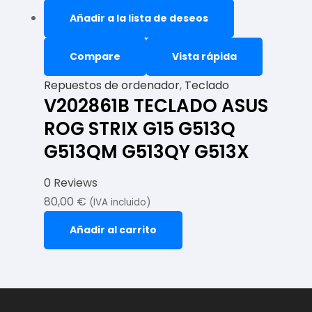
Añadir a la lista de deseos
Compare
Vista rápida
Repuestos de ordenador
,
Teclado
V202861B TECLADO ASUS
ROG STRIX G15 G513Q
G513QM G513QY G513X
0 Reviews
80,00
€
(IVA incluido)
Añadir al carrito