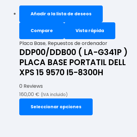
Añadir a la lista de deseos
Compare
Vista rápida
Placa Base
,
Repuestos de ordenador
DDP00/DDB00 ( LA-G341P )
PLACA BASE PORTATIL DELL
XPS 15 9570 I5-8300H
0 Reviews
160,00
€
(IVA incluido)
Seleccionar opciones