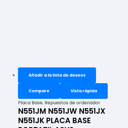
Añadir a la lista de deseos
Compare
Vista rápida
Placa Base
,
Repuestos de ordenador
N551JM N551JW N551JX
N551JK PLACA BASE