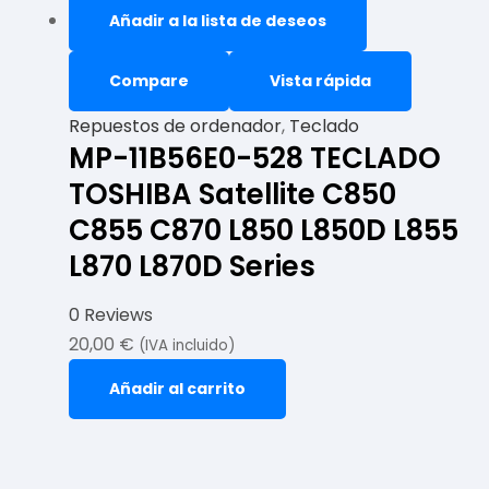
Añadir a la lista de deseos
Compare
Vista rápida
Repuestos de ordenador
,
Teclado
MP-11B56E0-528 TECLADO
TOSHIBA Satellite C850
C855 C870 L850 L850D L855
L870 L870D Series
0 Reviews
20,00
€
(IVA incluido)
Añadir al carrito