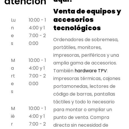
atención
Venta de equipos y
accesorios
Lu
10:00 - 1
tecnológicos
n
4:00
y
1
e
7:00 - 2
Ordenadores de sobremesa,
s
0:00
portátiles, monitores,
impresoras, periféricos y una
M
10:00 - 1
amplia gama de accesorios.
a
4:00
y
1
También
hardware TPV
:
rt
7:00 - 2
impresoras térmicas, cajones
e
0:00
portamonedas, lectores de
s
código de barras, pantallas
táctiles y todo lo necesario
M
10:00 - 1
para montar o ampliar un
ié
4:00
y
1
punto de venta. Compra
r
7:00 - 2
directa sin necesidad de