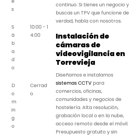
e
continuo. Si tienes un negocio y
s
buscas un TPV que funcione de
verdad, habla con nosotros.
S
10:00 - 1
Instalación de
á
4:00
b
cámaras de
a
videovigilancia en
d
Torrevieja
o
Diseñamos e instalamos
sistemas CCTV
para
D
Cerrad
comercios, oficinas,
o
o
comunidades y negocios de
m
hostelería. Alta resolución,
in
grabación local o en la nube,
g
acceso remoto desde el móvil.
o
Presupuesto gratuito y sin