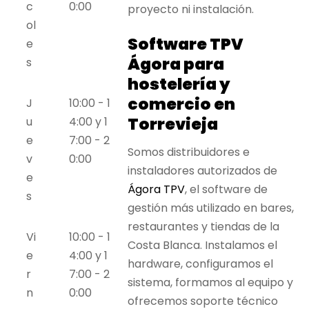
c
0:00
proyecto ni instalación.
ol
Software TPV
e
Ágora para
s
hostelería y
comercio en
J
10:00 - 1
Torrevieja
u
4:00
y
1
e
7:00 - 2
Somos distribuidores e
v
0:00
instaladores autorizados de
e
Ágora TPV
, el software de
s
gestión más utilizado en bares,
restaurantes y tiendas de la
Vi
10:00 - 1
Costa Blanca. Instalamos el
e
4:00
y
1
hardware, configuramos el
r
7:00 - 2
sistema, formamos al equipo y
n
0:00
ofrecemos soporte técnico