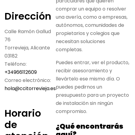
particulares que quieren
comprar un equipo o resolver
Dirección
una avería, como a empresas,
autónomos, comunidades de
Calle Ramón Gallud
propietarios y colegios que
76
necesitan soluciones
Torrevieja
,
Alicante
completas.
03182
Puedes entrar, ver el producto,
Teléfono:
recibir asesoramiento y
+34966112609
llevártelo ese mismo día. O
Correo electrónico:
puedes pedirnos un
hola@ccitorrevieja.es
presupuesto para un proyecto
de instalación sin ningún
Horario
compromiso.
de
¿Qué encontrarás
aquí?