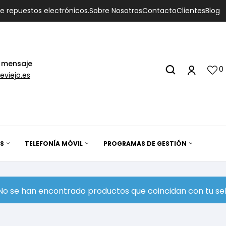
de repuestos electrónicos.
Sobre Nosotros
Contacto
Clientes
Blog
 mensaje
0
evieja.es
S
TELEFONÍA MÓVIL
PROGRAMAS DE GESTIÓN
No se han encontrado productos que coincidan con tu sel