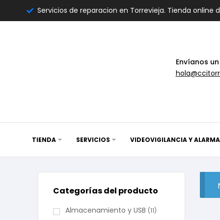
Servicios de reparacion en Torrevieja. Tienda online 
Envíanos un
hola@ccitorr
TIENDA
SERVICIOS
VIDEOVIGILANCIA Y ALARMA
Categorías del producto
Almacenamiento y USB
(11)