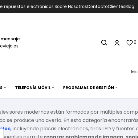
de repuestos electrónicos.
Sobre Nosotros
Contacto
Clientes
Blog
 mensaje
0
evieja.es
Inic
S
TELEFONÍA MÓVIL
PROGRAMAS DE GESTIÓN
televisores modernos están formados por múltiples compo
do se produce una avería. En esta categoría encontrará
elos
, incluyendo placas electrónicas, tiras LED y fuentes 
onentes permite
reparar problemas de imagen, soni