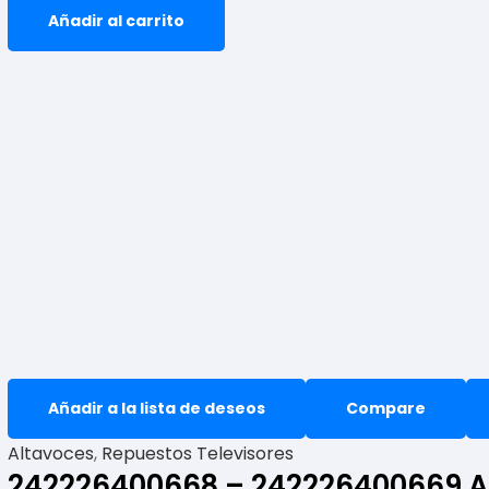
Añadir al carrito
Añadir a la lista de deseos
Compare
Altavoces
,
Repuestos Televisores
242226400668 – 242226400669 A