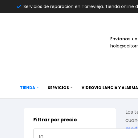
Servicios de reparacion en Torrevieja. Tienda online 
Envíanos un
hola@ccitorr
TIENDA
SERVICIOS
VIDEOVIGILANCIA Y ALARMA
Los 
Filtrar por precio
cuan
mod
comp