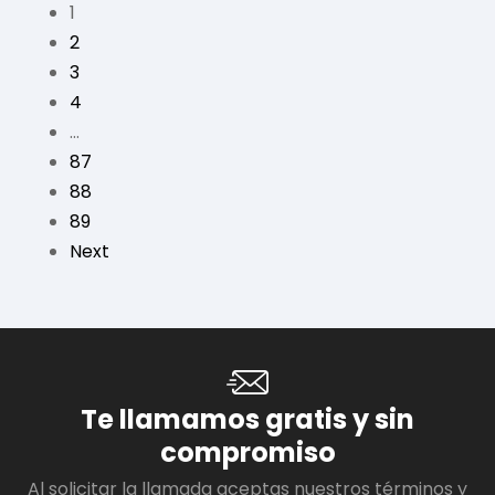
1
2
3
4
…
87
88
89
Next
Te llamamos gratis y sin
compromiso
Al solicitar la llamada aceptas nuestros términos y