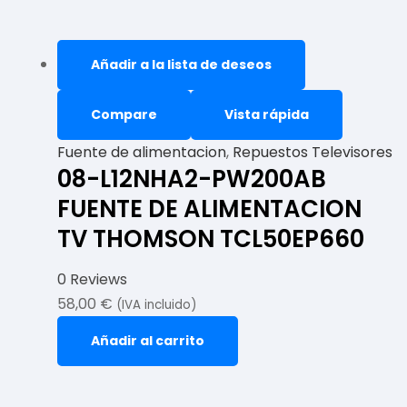
Añadir a la lista de deseos
Compare
Vista rápida
Fuente de alimentacion
,
Repuestos Televisores
08-L12NHA2-PW200AB
FUENTE DE ALIMENTACION
TV THOMSON TCL50EP660
0 Reviews
58,00
€
(IVA incluido)
Añadir al carrito