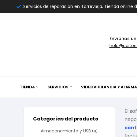
Servicios de reparacion en Torrevieja. Tienda online 
Envíanos un
hola@ccitorr
TIENDA
SERVICIOS
VIDEOVIGILANCIA Y ALARMA
El so
Categorías del producto
negoc
cont
Almacenamiento y USB
(11)
factu