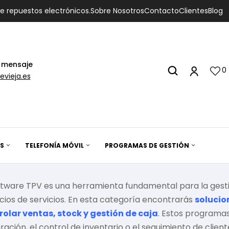
de repuestos electrónicos.
Sobre Nosotros
Contacto
Clientes
Blog
 mensaje
0
evieja.es
S
TELEFONÍA MÓVIL
PROGRAMAS DE GESTIÓN
ftware TPV es una herramienta fundamental para la gest
ios de servicios. En esta categoría encontrarás
solucio
rolar ventas, stock y gestión de caja
. Estos programas
ración, el control de inventario o el seguimiento de clien