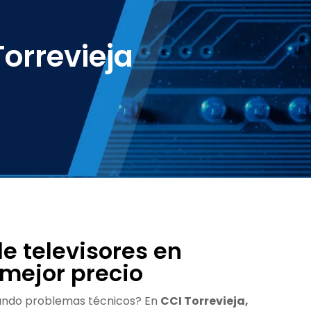
orrevieja
e televisores en
 mejor precio
tando problemas técnicos? En
CCI Torrevieja,