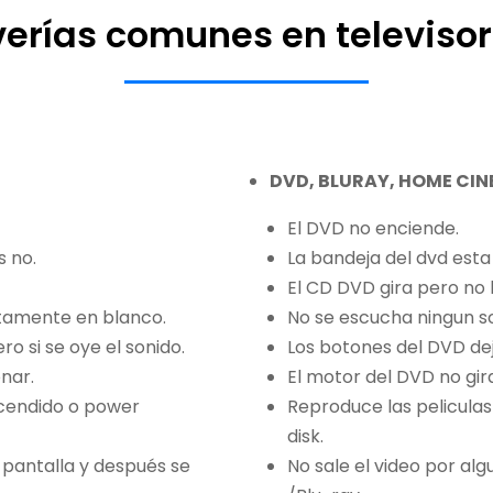
erías comunes en televiso
DVD, BLU­RAY, HOME CI
El DVD no enciende.
s no.
La bandeja del dvd esta
El CD DVD gira pero no 
tamente en blanco.
No se escucha ningun s
ro si se oye el sonido.
Los botones del DVD dej
nar.
El motor del DVD no gira
ncendido o power
Reproduce las peliculas
disk.
pantalla y después se
No sale el video por al