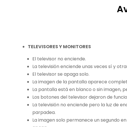
Av
TELEVISORES Y MONITORES
El televisor no enciende.
La televisión enciende unas veces sí y otra
El televisor se apaga solo.
La imagen de la pantalla aparece comple
La pantalla está en blanco o sin imagen, pe
Los botones del televisor dejaron de funcio
La televisión no enciende pero la luz de e
parpadea.
La imagen solo permanece un segundo en 