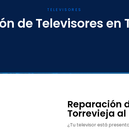
TELEVISORES
n de Televisores en T
Reparación d
Torrevieja al
¿Tu televisor está presen