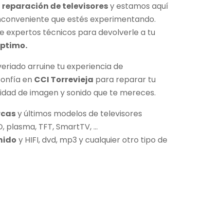
a reparación de televisores
y estamos aquí
inconveniente que estés experimentando.
e expertos técnicos para devolverle a tu
óptimo.
veriado arruine tu experiencia de
Confía en
CCI Torrevieja
para reparar tu
alidad de imagen y sonido que te mereces.
rcas
y últimos modelos de televisores
D, plasma, TFT, SmartTV, …
nido
y HIFI, dvd, mp3 y cualquier otro tipo de