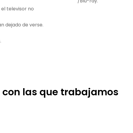
/Blu-ray.
el televisor no
an dejado de verse.
.
s con las que trabajamos