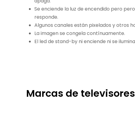
apaga.
Se enciende la luz de encendido pero pero 
responde.
Algunos canales están pixelados y otros h
La imagen se congela contínuamente.
El led de stand-by ni enciende ni se ilumina
Marcas de televisore