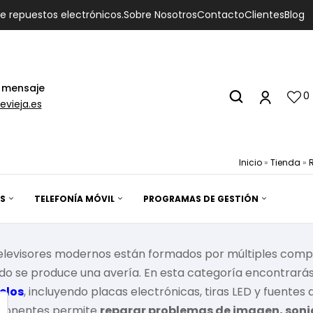
de repuestos electrónicos.
Sobre Nosotros
Contacto
Clientes
Blog
 mensaje
0
evieja.es
Inicio
»
Tienda
»
S
TELEFONÍA MÓVIL
PROGRAMAS DE GESTIÓN
televisores modernos están formados por múltiples compo
do se produce una avería. En esta categoría encontrará
elos
, incluyendo placas electrónicas, tiras LED y fuentes 
onentes permite
reparar problemas de imagen, soni