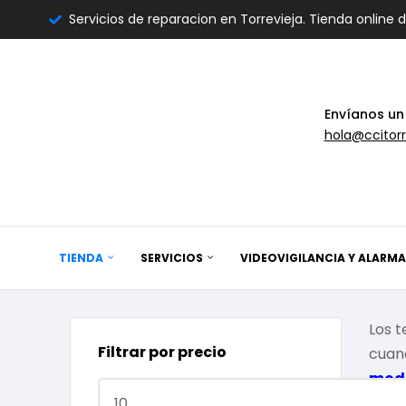
Servicios de reparacion en Torrevieja. Tienda online 
Envíanos un
hola@ccitorr
TIENDA
SERVICIOS
VIDEOVIGILANCIA Y ALARMA
Los 
Filtrar por precio
cuan
mod
comp