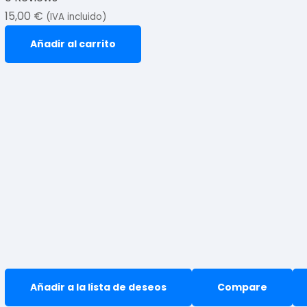
15,00
€
(IVA incluido)
Añadir al carrito
Añadir a la lista de deseos
Compare