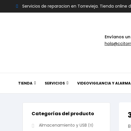
Servicios de reparacion en Torrevieja. Tienda online 
Envíanos un
hola@ccitorr
TIENDA
SERVICIOS
VIDEOVIGILANCIA Y ALARMA
Categorías del producto
Almacenamiento y USB
(11)
B