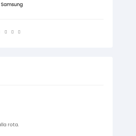
:
Samsung
Facebook
Twitter
Linkedin
Email
la rota.