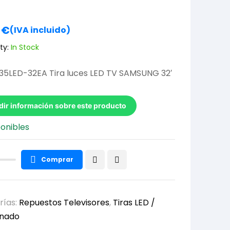
0
€
(IVA incluido)
ty:
In Stock
35LED-32EA Tira luces LED TV SAMSUNG 32′
dir información sobre este producto
ponibles
Comprar
rías:
Repuestos Televisores
,
Tiras LED /
onado