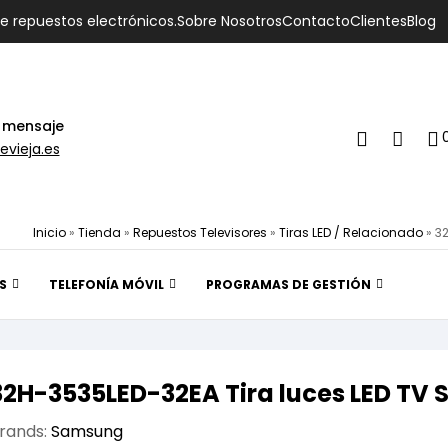
de repuestos electrónicos.
Sobre Nosotros
Contacto
Clientes
Blog
 mensaje
evieja.es
Inicio
»
Tienda
»
Repuestos Televisores
»
Tiras LED / Relacionado
»
32
S
TELEFONÍA MÓVIL
PROGRAMAS DE GESTIÓN
32H-3535LED-32EA Tira luces LED TV
rands:
Samsung