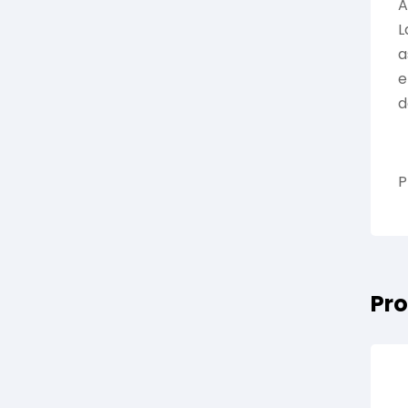
A
L
a
e
d
P
Pro