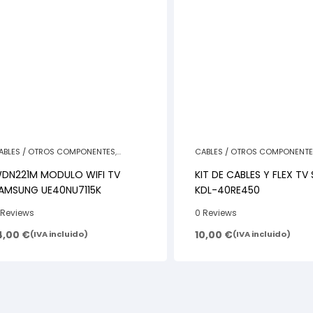
ABLES / OTROS COMPONENTES
,
CABLES / OTROS COMPONENT
EPUESTOS TELEVISORES
REPUESTOS TELEVISORES
DN221M MODULO WIFI TV
KIT DE CABLES Y FLEX TV SONY
AMSUNG UE40NU7115K
KDL-40RE450
 Reviews
0 Reviews
4,00
€
10,00
€
(IVA incluido)
(IVA incluido)