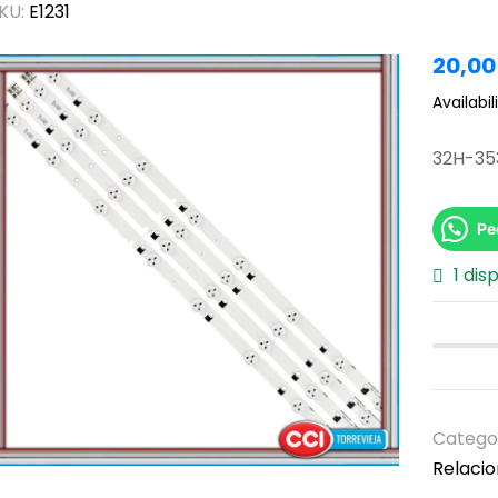
KU:
E1231
20,0
Availabili
32H-35
Pe
1 dis
Catego
Relaci