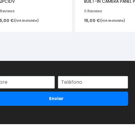
2PC1DV
BUILT-IN CAMERA PANEL 
TV PS64F8505ST
 Reviews
0 Reviews
5,00
€
15,00
€
(IVA incluido)
(IVA incluido)
Enviar