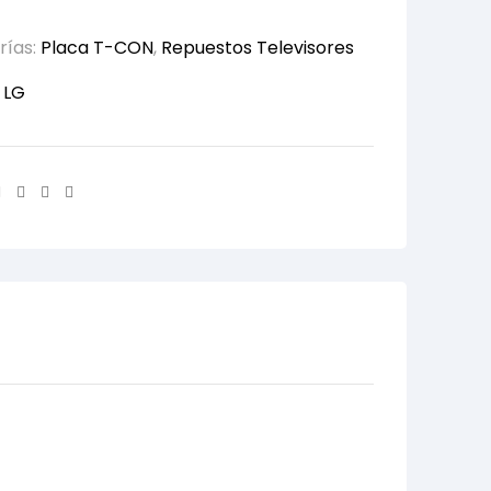
rías:
Placa T-CON
,
Repuestos Televisores
:
LG
Facebook
Twitter
Linkedin
Email