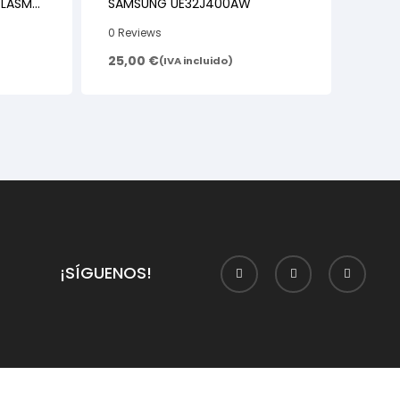
PLASMA
SAMSUNG UE32J400AW
0 Reviews
25,00
€
(IVA incluido)
¡SÍGUENOS!