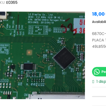
KU:
E0365
18,00
Availabili
6870C-
PLACA 
49LB55
Pe
1 dis