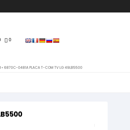
0
0
N
»
6870C-0481A PLACA T-COM TV LG 49LB5500
LB5500