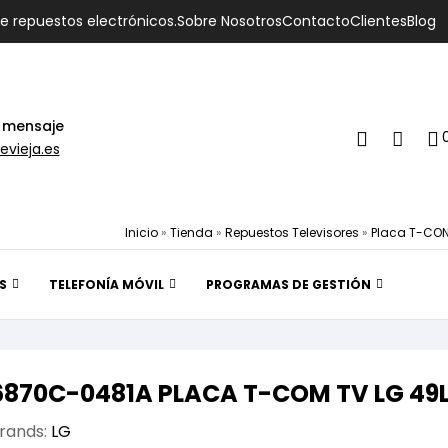
de repuestos electrónicos.
Sobre Nosotros
Contacto
Clientes
Blog
 mensaje
evieja.es
Inicio
»
Tienda
»
Repuestos Televisores
»
Placa T-CO
S
TELEFONÍA MÓVIL
PROGRAMAS DE GESTIÓN
6870C-0481A PLACA T-COM TV LG 49
rands:
LG