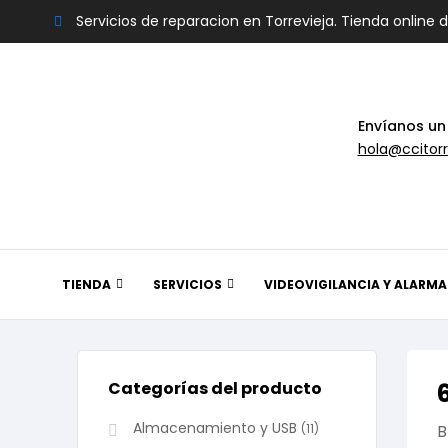
Servicios de reparacion en Torrevieja. Tienda online 
Envíanos un
hola@ccitorr
TIENDA
SERVICIOS
VIDEOVIGILANCIA Y ALARMA
Categorías del producto
Almacenamiento y USB
(11)
B