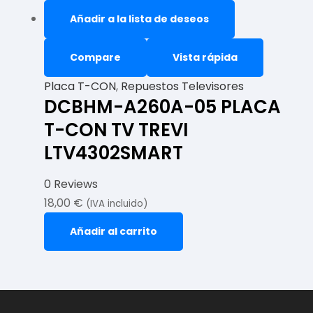
Añadir a la lista de deseos
Compare
Vista rápida
Placa T-CON
,
Repuestos Televisores
DCBHM-A260A-05 PLACA
T-CON TV TREVI
LTV4302SMART
0 Reviews
18,00
€
(IVA incluido)
Añadir al carrito