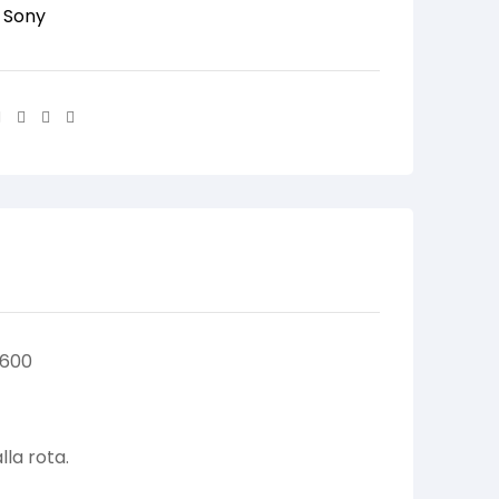
:
Sony
Facebook
Twitter
Linkedin
Email
D600
la rota.