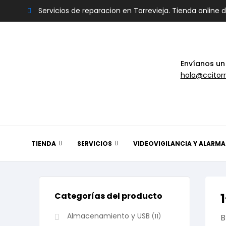
Servicios de reparacion en Torrevieja. Tienda online 
Envíanos un
hola@ccitorr
TIENDA
SERVICIOS
VIDEOVIGILANCIA Y ALARMA
Categorías del producto
Almacenamiento y USB
(11)
B