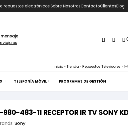
de repuestos electrónicos.
Sobre Nosotros
Contacto
Clientes
Blog
 mensaje
evieja.es
Inicio
»
Tienda
»
Repuestos Televisores
»
1-
S
TELEFONÍA MÓVIL
PROGRAMAS DE GESTIÓN
1-980-483-11 RECEPTOR IR TV SONY 
rands:
Sony