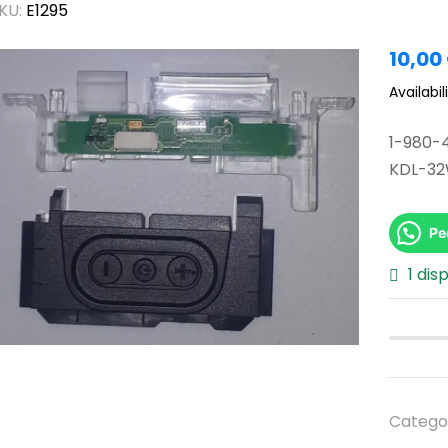
KU:
E1295
10,00
Availabili
1-980-4
KDL-3
Pe
1 dis
Catego