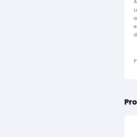
A
L
a
e
d
P
Pro