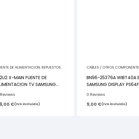
UENTE DE ALIMENTACION
,
REPUESTOS
CABLES / OTROS COMPONENT
ELEVISORES
REPUESTOS TELEVISORES
2U2 X-MAIN FUENTE DE
BN96-25376A WIBT40A 
LIMENTACION TV SAMSUNG
SAMSUNG DISPLAY PS64
J41-06615A
 Reviews
0 Reviews
9,00
€
9,00
€
(IVA incluido)
(IVA incluido)