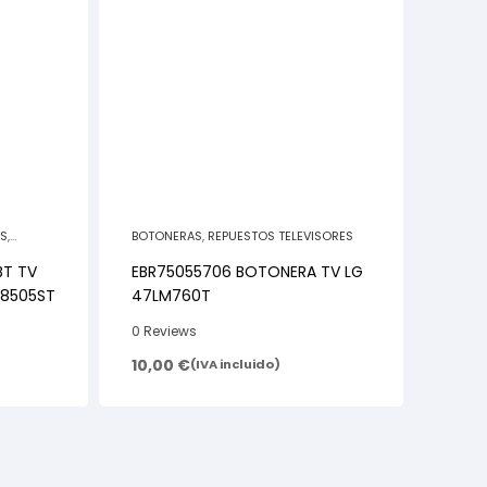
ES
,
BOTONERAS
,
REPUESTOS TELEVISORES
BT TV
EBR75055706 BOTONERA TV LG
F8505ST
47LM760T
0 Reviews
10,00
€
(IVA incluido)