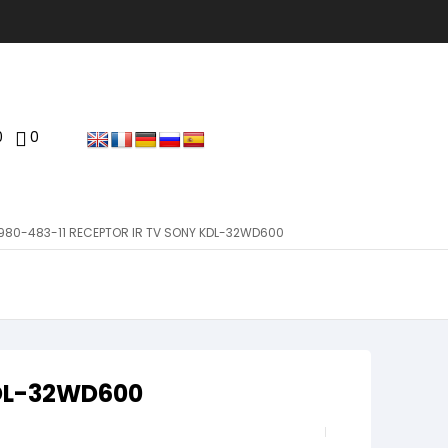
0
0
980-483-11 RECEPTOR IR TV SONY KDL-32WD600
KDL-32WD600