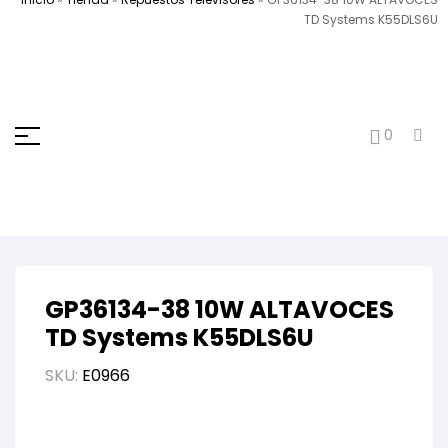
TD Systems K55DLS6U
0
GP36134-38 10W ALTAVOCES
TD Systems K55DLS6U
SKU:
E0966