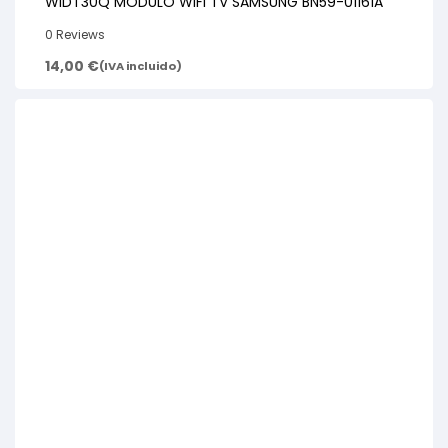
WIDT30Q MODULO WIFI TV SAMSUNG BN59-01161A
0 Reviews
14,00
€
(IVA incluido)