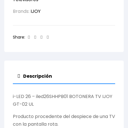
Brands:
IJOY
Facebook
Twitter
Linkedin
Email
Share:
Descripción
i-LED 26 – iled26SHHPB01 BOTONERA TV IJOY
GT-02 UL
Producto procedente del despiece de una TV
con la pantalla rota.