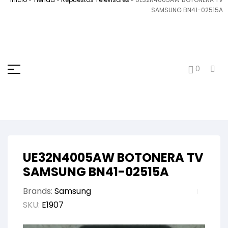
SAMSUNG BN41-02515A
0
UE32N4005AW BOTONERA TV
SAMSUNG BN41-02515A
Brands:
Samsung
SKU:
E1907