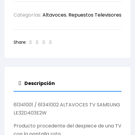
Categorías:
Altavoces
,
Repuestos Televisores
Facebook
Twitter
Linkedin
Email
Share:
Descripción
61341001 / 61341002 ALTAVOCES TV SAMSUNG
LE32D403E2W
Producto procedente del despiece de una TV
con la pantalla rota.