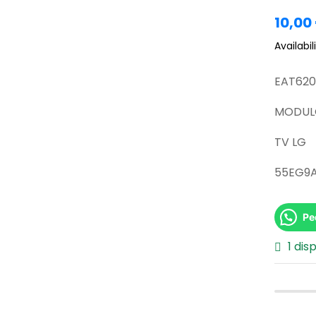
10,00
Availabili
EAT620
MODULO
TV LG
55EG9
Pe
1 dis