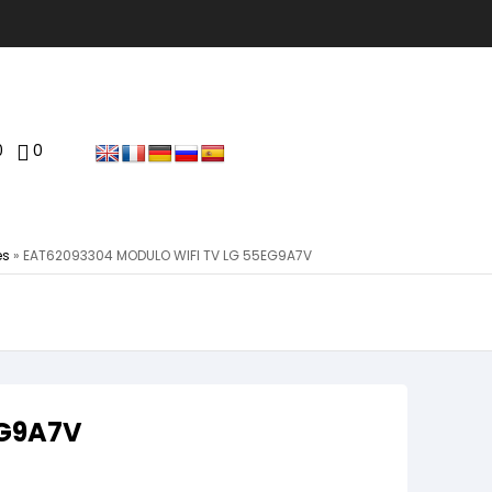
0
0
es
»
EAT62093304 MODULO WIFI TV LG 55EG9A7V
EG9A7V