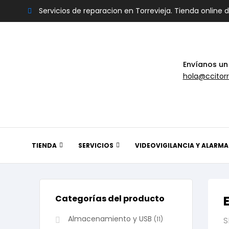
Servicios de reparacion en Torrevieja. Tienda online 
Envíanos un
hola@ccitorr
TIENDA
SERVICIOS
VIDEOVIGILANCIA Y ALARMA
Categorías del producto
Almacenamiento y USB
(11)
S