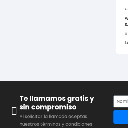
C
R
W
S
0
1
Te llamamos gratis y
sin compromiso
Al solicitar la llamada aceptas
nuestros términos y condiciones