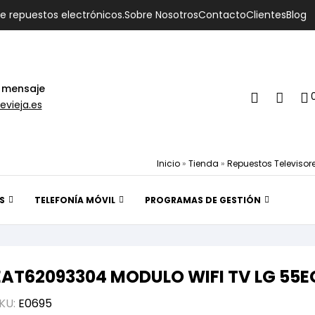
de repuestos electrónicos.
Sobre Nosotros
Contacto
Clientes
Blog
 mensaje
evieja.es
Inicio
»
Tienda
»
Repuestos Televisor
S
TELEFONÍA MÓVIL
PROGRAMAS DE GESTIÓN
EAT62093304 MODULO WIFI TV LG 55
KU:
E0695