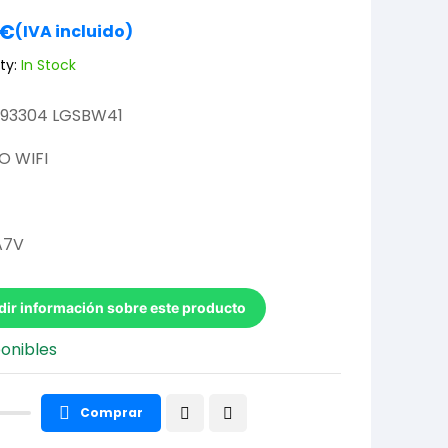
€
(IVA incluido)
ty:
In Stock
93304 LGSBW41
 WIFI
A7V
dir información sobre este producto
ponibles
Comprar