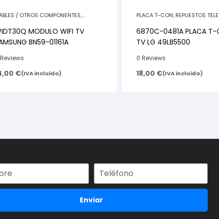
ABLES / OTROS COMPONENTES
,
PLACA T-CON
,
REPUESTOS TEL
EPUESTOS TELEVISORES
IDT30Q MODULO WIFI TV
6870C-0481A PLACA T
AMSUNG BN59-01161A
TV LG 49LB5500
 Reviews
0 Reviews
4,00
€
18,00
€
(IVA incluido)
(IVA incluido)
Enviar