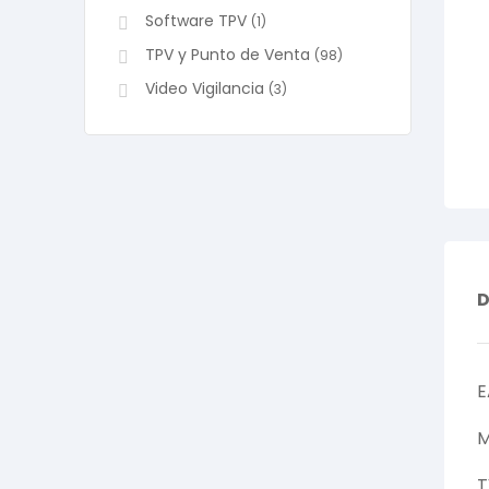
Software TPV
(1)
TPV y Punto de Venta
(98)
Video Vigilancia
(3)
D
E
M
T