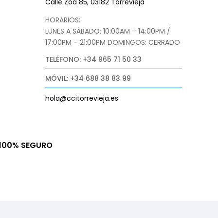
Calle Zoa 85, 03182 Torrevieja
HORARIOS:
LUNES A SÁBADO: 10:00AM – 14:00PM /
17:00PM – 21:00PM
DOMINGOS: CERRADO
TELÉFONO: +34 965 71 50 33
MÓVIL: +34 688 38 83 99
hola@ccitorrevieja.es
100% SEGURO