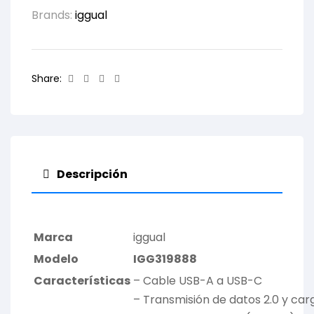
Brands:
iggual
Facebook
Twitter
Linkedin
Email
Share:
Descripción
Marca
iggual
Modelo
IGG319888
Características
– Cable USB-A a USB-C
– Transmisión de datos 2.0 y car