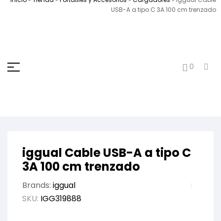
USB-A a tipo C 3A 100 cm trenzado
0
iggual Cable USB-A a tipo C
3A 100 cm trenzado
Brands:
iggual
SKU:
IGG319888