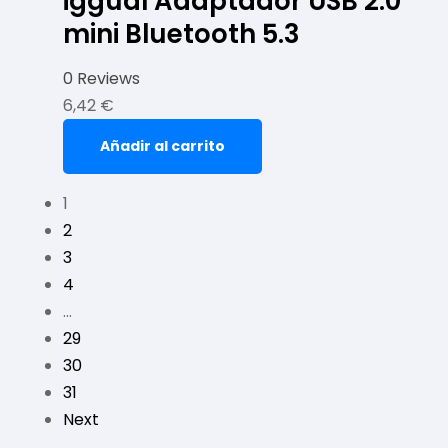
iggual Adaptador USB 2.0
mini Bluetooth 5.3
0 Reviews
6,42
€
Añadir al carrito
1
2
3
4
…
29
30
31
Next