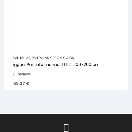
PANTALLAS
,
PANTALLAS Y PROYECCIÓN
iggual Pantalla manual 1:1 112″ 200×200 cm
0 Reviews
69,27
€