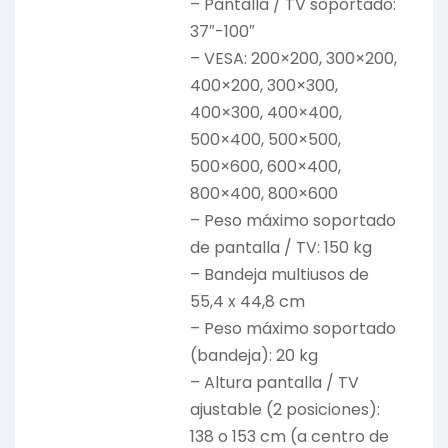
– Pantalla / TV soportado:
37″-100″
– VESA: 200×200, 300×200,
400×200, 300×300,
400×300, 400×400,
500×400, 500×500,
500×600, 600×400,
800×400, 800×600
– Peso máximo soportado
de pantalla / TV: 150 kg
– Bandeja multiusos de
55,4 x 44,8 cm
– Peso máximo soportado
(bandeja): 20 kg
– Altura pantalla / TV
ajustable (2 posiciones):
138 o 153 cm (a centro de