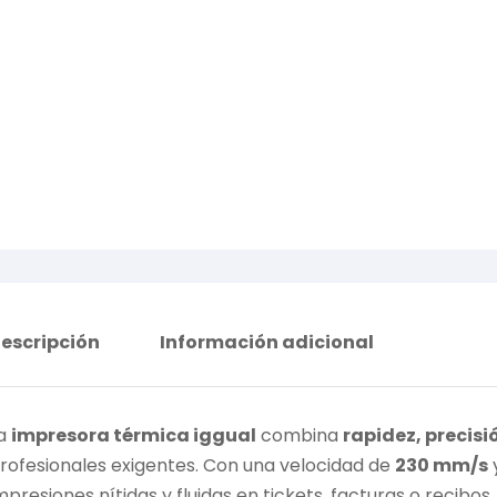
escripción
Información adicional
a
impresora térmica iggual
combina
rapidez, precisi
rofesionales exigentes. Con una velocidad de
230 mm/s
mpresiones nítidas y fluidas en tickets, facturas o recibos.