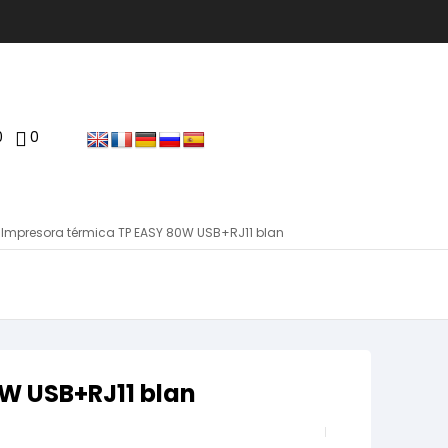
0
0
 Impresora térmica TP EASY 80W USB+RJ11 blan
W USB+RJ11 blan