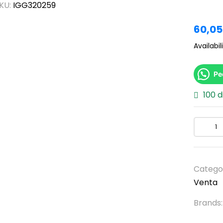
KU:
IGG320259
60,0
Availabili
Pe
100 d
Catego
Venta
Brands