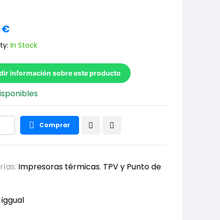
5
€
ty:
In Stock
dir información sobre este producto
isponibles
Comprar
rías:
Impresoras térmicas
,
TPV y Punto de
:
iggual