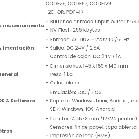
CODE39, CODE93, CODE128
2D: QR, PDF417
– Buffer de entrada (input buffer): 64
Almacenamiento
– NV Flash: 256 kbytes
– Entrada: AC 110V – 220V 50/60Hz
Alimentación
– Salida: DC 24V / 2,5A
– Control de cajón: DC 24V / 1A
– Dimensiones: 145 x 189 x 140 mm
General
– Peso: 1 kg
– Color: blanco
– Emulación: ESC / POS
OS & Software
– Soporta: Windows, Linux, Android, 
– SDK: Windows, IOS, Android
– Fuentes: A 1,5×3 mm /12×24 puntos) /
– Sensores: fin de papel, tapa abierta
Otros
– Impresión de logo (BMP)