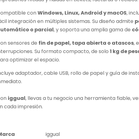
ompatible con
Windows, Linux, Android y macOS
, inc
ácil integración en múltiples sistemas. Su diseño admite
p
utomático o parcial
, y soporta una amplia gama de
có
on sensores de
fin de papel, tapa abierta o atascos
, 
nterrupciones. Su formato compacto, de solo
1 kg de pes
ara optimizar el espacio.
ncluye adaptador, cable USB, rollo de papel y guía de ins
nmediato.
Con
iggual
, llevas a tu negocio una herramienta fiable, ve
n cada impresión.
Marca
iggual