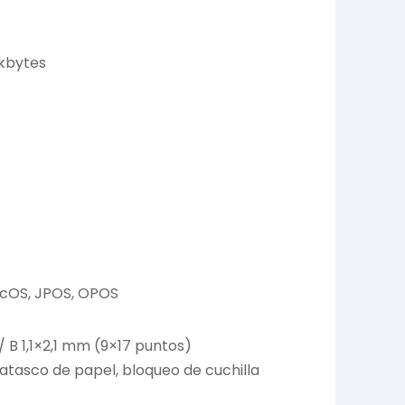
 kbytes
macOS, JPOS, OPOS
 B 1,1×2,1 mm (9×17 puntos)
, atasco de papel, bloqueo de cuchilla