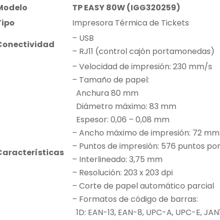
Modelo
TP EASY 80W (IGG320259)
Tipo
Impresora Térmica de Tickets
– USB
Conectividad
– RJ11 (control cajón portamonedas)
– Velocidad de impresión: 230 mm/s
– Tamaño de papel:
Anchura 80 mm
Diámetro máximo: 83 mm
Espesor: 0,06 – 0,08 mm
– Ancho máximo de impresión: 72 mm
– Puntos de impresión: 576 puntos por
Características
– Interlineado: 3,75 mm
– Resolución: 203 x 203 dpi
– Corte de papel automático parcial
– Formatos de código de barras:
1D: EAN-13, EAN-8, UPC-A, UPC-E, JAN