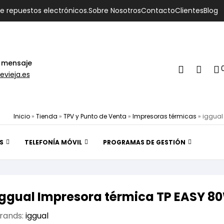
de repuestos electrónicos.
Sobre Nosotros
Contacto
Clientes
Blog
 mensaje
evieja.es
Inicio
»
Tienda
»
TPV y Punto de Venta
»
Impresoras térmicas
»
iggual
S
TELEFONÍA MÓVIL
PROGRAMAS DE GESTIÓN
iggual Impresora térmica TP EASY 80
rands:
iggual