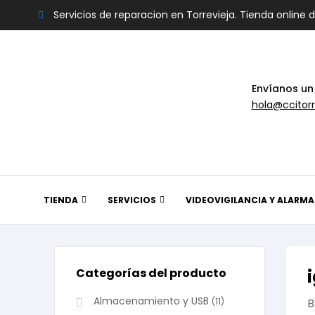
Servicios de reparacion en Torrevieja. Tienda online 
Envíanos un
hola@ccitorr
TIENDA
SERVICIOS
VIDEOVIGILANCIA Y ALARMA
Categorías del producto
Almacenamiento y USB
(11)
B