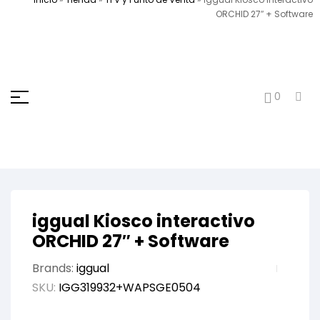
ORCHID 27″ + Software
0
iggual Kiosco interactivo
ORCHID 27″ + Software
Brands:
iggual
SKU:
IGG319932+WAPSGE0504