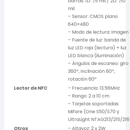
barras: 1D: ≥5 mil / 2D: ≥10
mil
– Sensor: CMOS plano
640×480
– Modo de lectura: imagen
– Fuente de luz: banda de
luz LED roja (lectura) + luz
LED blanca (iluminación)
– Ángulos de escaneo: giro
360º, inclinación 60º,
rotación 60º
Lector de NFC
– Frecuencia: 13.56MHz
– Rango: 2 a 10 cm
– Tarjetas soportadas:
Mifare (One S50/S70 y
UltraLight NTAG213/215/216
Otros
– Altavoz: 2 x 2W