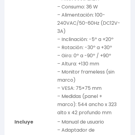
– Consumo: 36 W
– Alimentación: 100-
240VAC/50-60Hz (DC12V-
3A)
– Inclinación: -5º a +20º
– Rotación: -30º a +30º
– Giro: 0º a -90º / +90º
– Altura: +130 mm
– Monitor frameless (sin
marco)
– VESA: 75×75 mm
– Medidas (panel +
marco): 544 ancho x 323
alto x 42 profundo mm
Incluye
– Manual de usuario
– Adaptador de