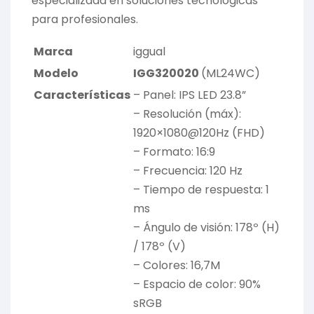
especializada en soluciones tecnológicas
para profesionales.
Marca
iggual
Modelo
IGG320020
(ML24WC)
Características
– Panel: IPS LED 23.8”
– Resolución (máx):
1920×1080@120Hz (FHD)
– Formato: 16:9
– Frecuencia: 120 Hz
– Tiempo de respuesta: 1
ms
– Ángulo de visión: 178º (H)
/ 178º (V)
– Colores: 16,7M
– Espacio de color: 90%
sRGB