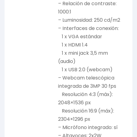
– Relación de contraste:
1000:1
– Luminosidad: 250 cd/m2
– Interfaces de conexión:
1 x VGA estándar
1 x HDMI 1.4
1 x mini jack 3,5 mm
(audio)
1 x USB 2.0 (webcam)
– Webcam telescópica
integrada de 3MP 30 fps
Resolución 4:3 (máx):
2048×1536 px
Resolución 16:9 (máx):
2304×1296 px
– Micrófono integrado: sí
– Altavoces: 2x2W