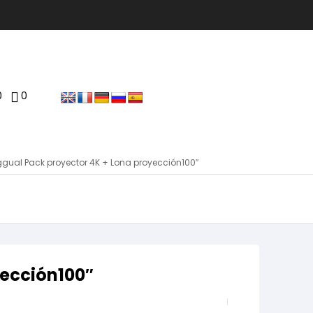
0
0
ggual Pack proyector 4K + Lona proyección100″
yección100″