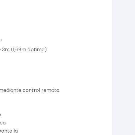
″
– 3m (1,68m óptima)
 mediante control remoto
n
ica
antalla