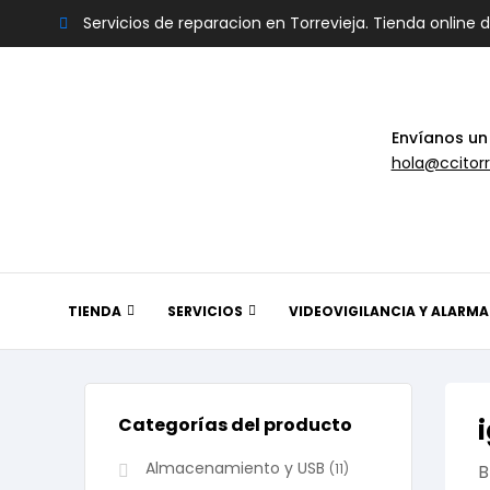
Servicios de reparacion en Torrevieja. Tienda online 
Envíanos un
hola@ccitorr
TIENDA
SERVICIOS
VIDEOVIGILANCIA Y ALARMA
Categorías del producto
Almacenamiento y USB
(11)
B