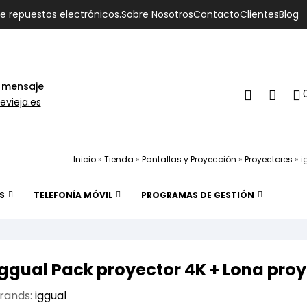
de repuestos electrónicos.
Sobre Nosotros
Contacto
Clientes
Blog
 mensaje
evieja.es
Inicio
»
Tienda
»
Pantallas y Proyección
»
Proyectores
»
i
S
TELEFONÍA MÓVIL
PROGRAMAS DE GESTIÓN
iggual Pack proyector 4K + Lona pro
rands:
iggual