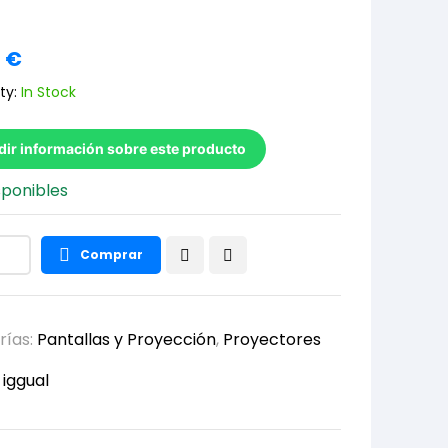
2
€
ty:
In Stock
dir información sobre este producto
sponibles
Comprar
rías:
Pantallas y Proyección
,
Proyectores
:
iggual