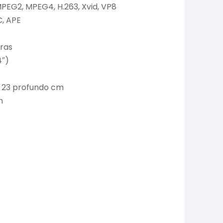
MPEG2, MPEG4, H.263, Xvid, VP8
, APE
oras
4″)
x 23 profundo cm
m