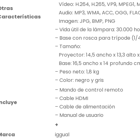
Vídeo: H.264, H.265, VP9, MPEG1, 
Otras
Audio: MP3, WMA, ACC, OGG, FLAC
Características
Imagen: JPG, BMP, PNG
– Vida útil de la lámpara: 30.000 h
– Base con rosca para trípode (1/
– Tamaño:
Proyector: 14,5 ancho x 13,3 alto 
Base: 16,5 ancho x 14 profundo c
– Peso neto: 1,8 kg
– Color: negro y gris
– Mando de control remoto
– Cable HDMI
Incluye
– Cable de alimentación
– Manual de usuario
+
Marca
iggual