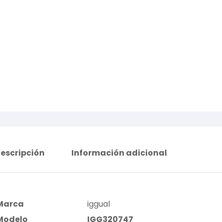
escripción
Información adicional
Marca
iggual
Modelo
IGG320747