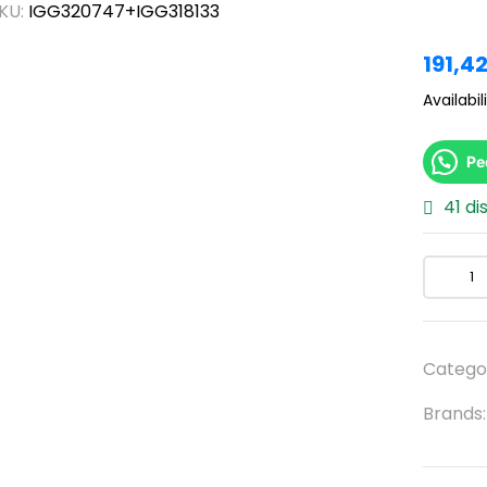
KU:
IGG320747+IGG318133
191,4
Availabili
Pe
41 di
Catego
Brands