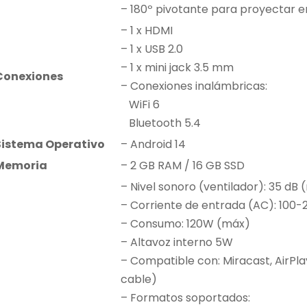
– 180º pivotante para proyectar 
– 1 x HDMI
– 1 x USB 2.0
– 1 x mini jack 3.5 mm
Conexiones
– Conexiones inalámbricas:
WiFi 6
Bluetooth 5.4
Sistema Operativo
– Android 14
Memoria
– 2 GB RAM / 16 GB SSD
– Nivel sonoro (ventilador): 35 dB
– Corriente de entrada (AC): 100
– Consumo: 120W (máx)
– Altavoz interno 5W
– Compatible con: Miracast, AirPla
cable)
– Formatos soportados: