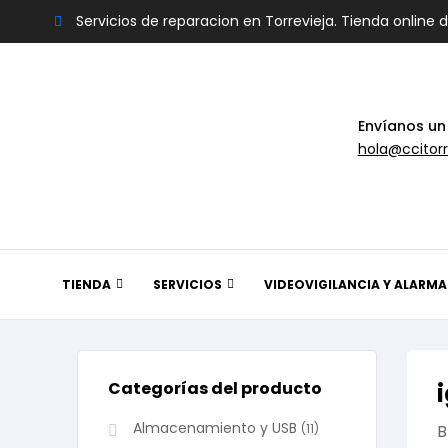
Servicios de reparacion en Torrevieja. Tienda online 
Envíanos un
hola@ccitorr
TIENDA
SERVICIOS
VIDEOVIGILANCIA Y ALARMA
Categorías del producto
Almacenamiento y USB
(11)
B