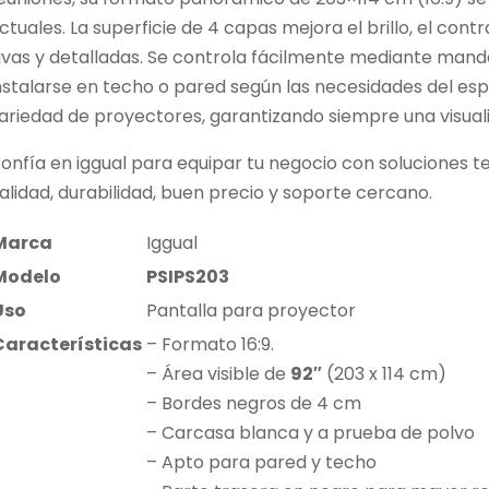
ctuales. La superficie de 4 capas mejora el brillo, el con
ivas y detalladas. Se controla fácilmente mediante mando
nstalarse en techo o pared según las necesidades del es
ariedad de proyectores, garantizando siempre una visual
onfía en iggual para equipar tu negocio con soluciones 
alidad, durabilidad, buen precio y soporte cercano.
Marca
Iggual
Modelo
PSIPS203
Uso
Pantalla para proyector
Características
– Formato 16:9.
– Área visible de
92″
(203 x 114 cm)
– Bordes negros de 4 cm
– Carcasa blanca y a prueba de polvo
– Apto para pared y techo