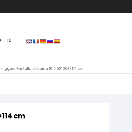
0
0
»
iggual Pantalla eléctrica 16:9 92″ 203×114 cm
3×114 cm