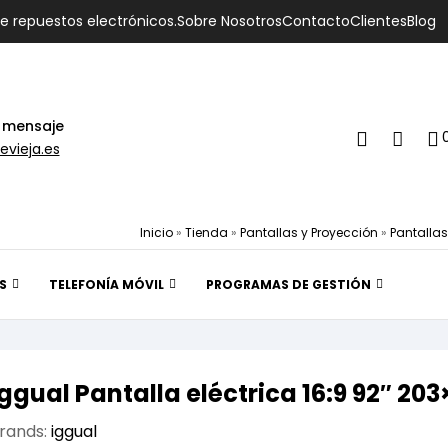
de repuestos electrónicos.
Sobre Nosotros
Contacto
Clientes
Blog
 mensaje
evieja.es
Inicio
»
Tienda
»
Pantallas y Proyección
»
Pantallas
S
TELEFONÍA MÓVIL
PROGRAMAS DE GESTIÓN
iggual Pantalla eléctrica 16:9 92″ 20
rands:
iggual