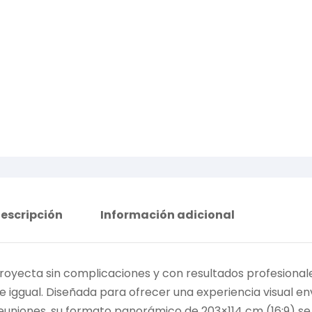
escripción
Información adicional
royecta sin complicaciones y con resultados profesionale
e iggual. Diseñada para ofrecer una experiencia visual env
euniones, su formato panorámico de 203×114 cm (16:9) 