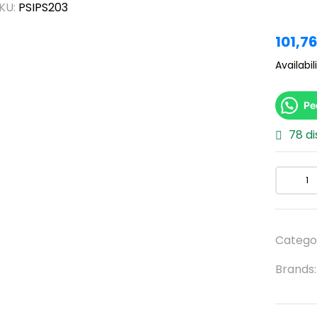
KU:
PSIPS203
101,7
Availabili
Pe
78 di
Catego
Brands