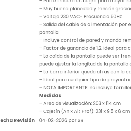
– Parte trasera en negro para mayor ref
– Muy buena planeidad y tensión gracias 
– Voltaje 230 VAC- Frecuencia 50Hz
– Salida del cable de alimentación por el
pantalla
– Incluye control de pared y mando remo
– Factor de ganancia de 1.2, ideal para
– La caída de la pantalla puede ser fre
puede ajustar la longitud de la pantalla
– La barra inferior queda al ras con la 
– Ideal para cualquier tipo de proyector
– NOTA IMPORTANTE: no incluye torniller
Medidas
– Area de visualización: 203 x 114 cm
– Cajetín (An x Alt Prof): 231 x 9.5 x 8 cm
Fecha Revisión
04-02-2026 por SB