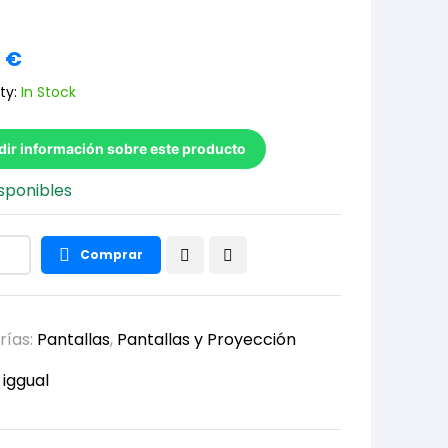
6
€
ty:
In Stock
dir información sobre este producto
sponibles
Comprar
rías:
Pantallas
,
Pantallas y Proyección
:
iggual