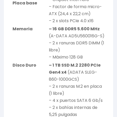
Placa base
– Factor de forma micro-
ATX (24,4 x 22,2 cm)
– 2 x slots PCIe 4.0 x16
Memoria
– 16 GB DDR5 5.600 MHz
(A-DATA AD5U560016G-S)
– 2 x ranuras DDR5 DIMM (1
libre)
– Máximo 128 GB
Disco Duro
– 1 TB SSD M.2 2280 PCIe
Gen4 x4
(ADATA SLEG-
860-1000GCS)
– 2 x ranuras M.2 en placa
(1 libre)
– 4 x puertos SATA 6 Gb/s
– 2 x bahías internas de
5,25 pulgadas