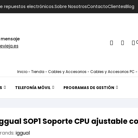
de repuestos electrónicos.
Sobre Nosotros
Contacto
Clientes
Blog
 mensaje
evieja.es
Inicio
»
Tienda
»
Cables y Accesorios
»
Cables y Accesorios PC
S
TELEFONÍA MÓVIL
PROGRAMAS DE GESTIÓN
iggual SOP1 Soporte CPU ajustable c
rands:
iggual