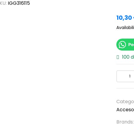
KU:
IGG316115
10,30
Availabili
Pe
100 d
Catego
Acceso
Brands