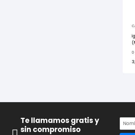
C
A
i
(
0
3
Te llamamos gratis y
sin compromiso