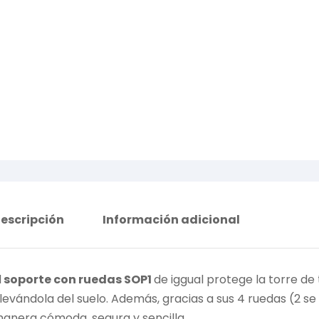
escripción
Información adicional
l
soporte con ruedas SOP1
de iggual protege la torre de
levándola del suelo. Además, gracias a sus 4 ruedas (2 s
anera cómoda, segura y sencilla.