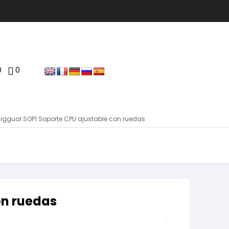
0
0
»
iggual SOP1 Soporte CPU ajustable con ruedas
on ruedas