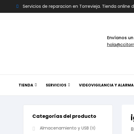
Servicios de reparacion en Torrevieja. Tienda online 
Envíanos un
hola@ccitorr
TIENDA
SERVICIOS
VIDEOVIGILANCIA Y ALARMA
Categorías del producto
Almacenamiento y USB
(11)
B