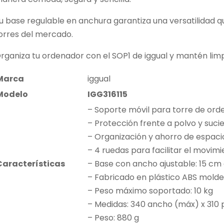
u base regulable en anchura garantiza una versatilidad 
orres del mercado.
rganiza tu ordenador con el SOP1 de iggual y mantén limpi
Marca
iggual
Modelo
IGG316115
– Soporte móvil para torre de or
– Protección frente a polvo y suci
– Organización y ahorro de espacio
– 4 ruedas para facilitar el movimi
Características
– Base con ancho ajustable: 15 cm
– Fabricado en plástico ABS mold
– Peso máximo soportado: 10 kg
– Medidas: 340 ancho (máx) x 310
– Peso: 880 g