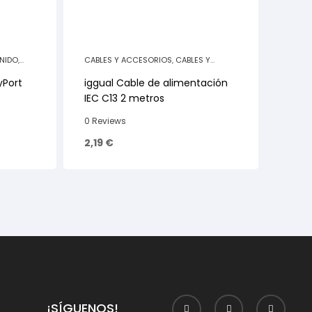
NIDO
,
CABLES Y ACCESORIOS
,
CABLES Y
ACCESORIOS PC
yPort
iggual Cable de alimentación
IEC C13 2 metros
0 Reviews
2,19
€
¡SÍGUENOS!