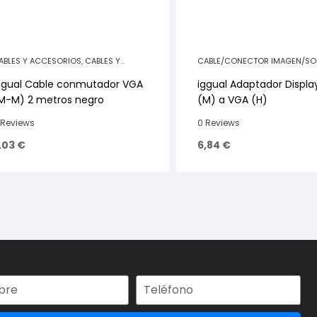
ABLES Y ACCESORIOS
,
CABLES Y
CABLE/CONECTOR IMAGEN/SO
CCESORIOS PC
CABLES Y ACCESORIOS
ggual Cable conmutador VGA
iggual Adaptador Displa
M-M) 2 metros negro
(M) a VGA (H)
 Reviews
0 Reviews
,03
€
6,84
€