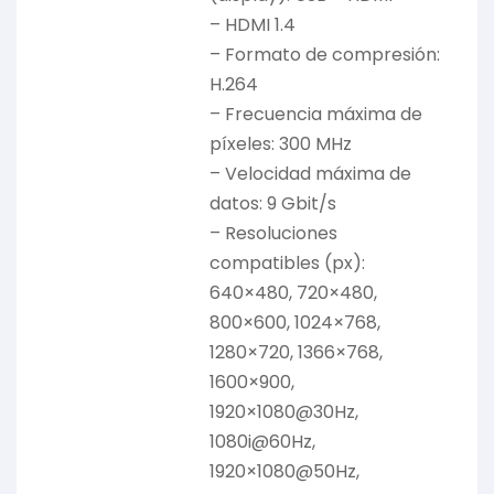
– HDMI 1.4
– Formato de compresión:
H.264
– Frecuencia máxima de
píxeles: 300 MHz
– Velocidad máxima de
datos: 9 Gbit/s
– Resoluciones
compatibles (px):
640×480, 720×480,
800×600, 1024×768,
1280×720, 1366×768,
1600×900,
1920×1080@30Hz,
1080i@60Hz,
1920×1080@50Hz,