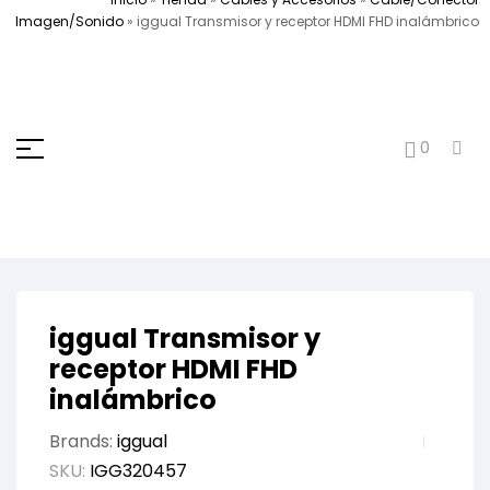
Imagen/Sonido
»
iggual Transmisor y receptor HDMI FHD inalámbrico
0
iggual Transmisor y
receptor HDMI FHD
inalámbrico
Brands:
iggual
SKU:
IGG320457