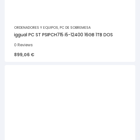
ORDENADORES Y EQUIPOS
,
PC DE SOBREMESA
iggual PC ST PSIPCH715 i5-12400 16GB 1TB DOS
0 Reviews
899,06
€