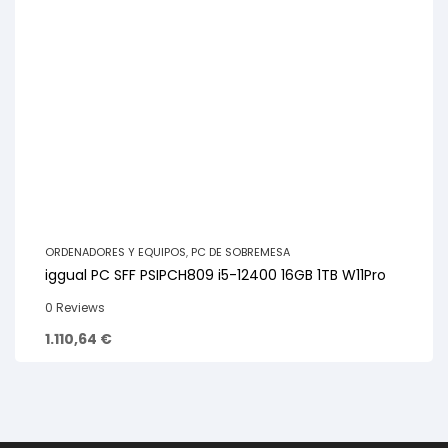
ORDENADORES Y EQUIPOS
,
PC DE SOBREMESA
iggual PC SFF PSIPCH809 i5-12400 16GB 1TB W11Pro
0 Reviews
1.110,64
€