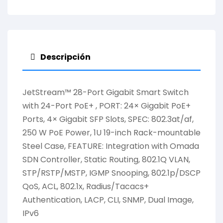
Descripción
JetStream™ 28-Port Gigabit Smart Switch
with 24-Port PoE+ , PORT: 24× Gigabit PoE+
Ports, 4× Gigabit SFP Slots, SPEC: 802.3at/af,
250 W PoE Power, 1U 19-inch Rack-mountable
Steel Case, FEATURE: Integration with Omada
SDN Controller, Static Routing, 802.1Q VLAN,
STP/RSTP/MSTP, IGMP Snooping, 802.1p/DSCP
QoS, ACL, 802.1x, Radius/Tacacs+
Authentication, LACP, CLI, SNMP, Dual Image,
IPv6