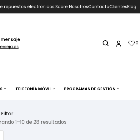
de repuestos electrónicos.
Sobre Nosotros
Contacto
Clientes
Blog
 mensaje
0
evieja.es
S
TELEFONÍA MÓVIL
PROGRAMAS DE GESTIÓN
Filter
ando 1–10 de 28 resultados