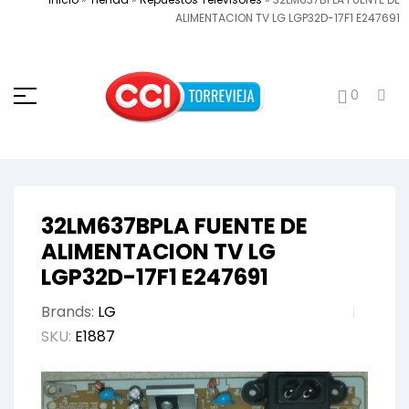
ALIMENTACION TV LG LGP32D-17F1 E247691
0
32LM637BPLA FUENTE DE
ALIMENTACION TV LG
LGP32D-17F1 E247691
Brands:
LG
SKU:
E1887