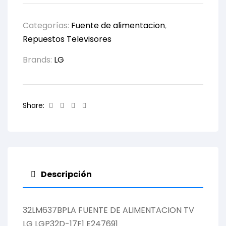
Categorías:
Fuente de alimentacion
,
Repuestos Televisores
Brands:
LG
Facebook
Twitter
Linkedin
Email
Share:
Descripción
32LM637BPLA FUENTE DE ALIMENTACION TV
LG LGP32D-17F1 E247691