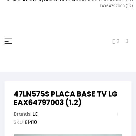
EAX64797003 (1.2)
0
47LN575S PLACA BASE TV LG
EAX64797003 (1.2)
Brands:
LG
SKU:
E1410