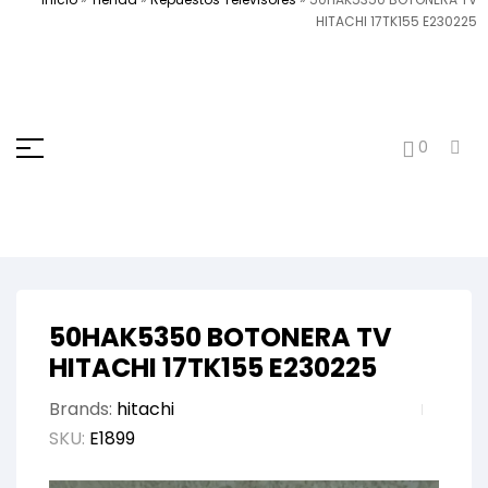
HITACHI 17TK155 E230225
0
50HAK5350 BOTONERA TV
HITACHI 17TK155 E230225
Brands:
hitachi
SKU:
E1899