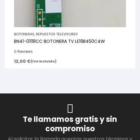
BOTONERAS
,
REPUESTOS TELEVISORES
BN41-01118CC BOTONERA TV LE19B450C4W
0 Reviews
12,00
€
(IVA incluido)
Te llamamos gratis y sin
compromiso
Al solicitar la llamada aceptas nuestros términos y