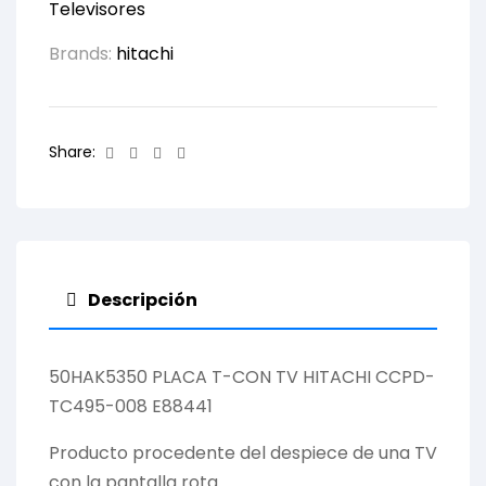
Televisores
Brands:
hitachi
Facebook
Twitter
Linkedin
Email
Share:
Descripción
50HAK5350 PLACA T-CON TV HITACHI CCPD-
TC495-008 E88441
Producto procedente del despiece de una TV
con la pantalla rota.