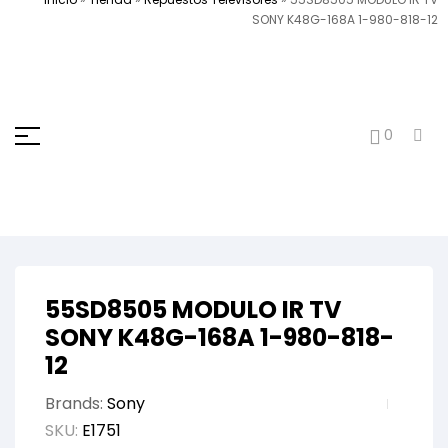
SONY K48G-168A 1-980-818-12
0
55SD8505 MODULO IR TV
SONY K48G-168A 1-980-818-
12
Brands:
Sony
SKU:
E1751