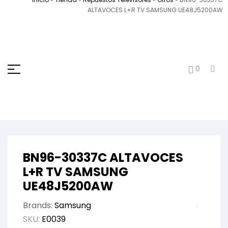
ALTAVOCES L+R TV SAMSUNG UE48J5200AW
0
BN96-30337C ALTAVOCES
L+R TV SAMSUNG
UE48J5200AW
Brands:
Samsung
SKU:
E0039