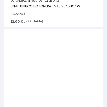
BOTONERAS
,
REPUESTOS TELEVISORES
BN41-01118CC BOTONERA TV LE19B450C4W
0 Reviews
12,00
€
(IVA incluido)