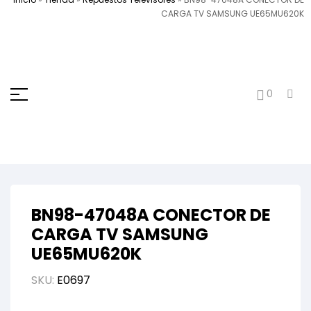
CARGA TV SAMSUNG UE65MU620K
0
BN98-47048A CONECTOR DE
CARGA TV SAMSUNG
UE65MU620K
SKU:
E0697