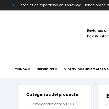
Servicios de reparacion en Torrevieja. Tienda online 
Envíanos un
hola@ccitorr
TIENDA
SERVICIOS
VIDEOVIGILANCIA Y ALARMA
Categorías del producto
Almacenamiento y USB
(11)
S