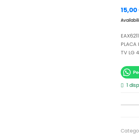
15,00
Availabili
EAX621
PLACA 
TV LG 
Pe
1 dis
Catego