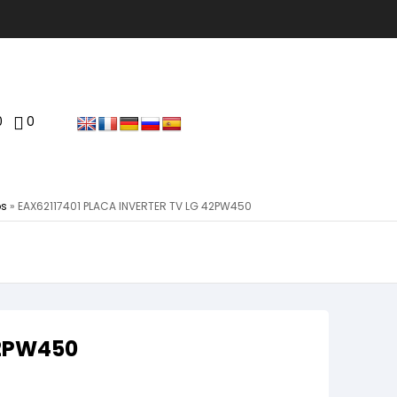
0
0
os
»
EAX62117401 PLACA INVERTER TV LG 42PW450
42PW450