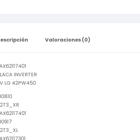
escripción
Valoraciones (0)
AX62117401
LACA INVERTER
V LG 42PW450
00810
2T3_XR
AX62117401
00917
2T3_XL
AX62117301