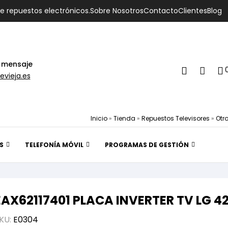
de repuestos electrónicos.
Sobre Nosotros
Contacto
Clientes
Blog
 mensaje
evieja.es
Inicio
»
Tienda
»
Repuestos Televisores
»
Otr
S
TELEFONÍA MÓVIL
PROGRAMAS DE GESTIÓN
EAX62117401 PLACA INVERTER TV LG 
KU:
E0304