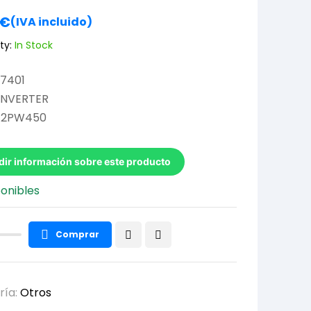
€
(IVA incluido)
ty:
In Stock
17401
INVERTER
42PW450
dir información sobre este producto
ponibles
Comprar
ría:
Otros