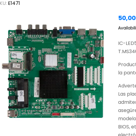
KU:
E1471
50,0
Availabili
IC-LED
T.MS34
Produc
la panta
Adverte
Las pla
admiten
asegúr
modelo,
BIOS, e
electró