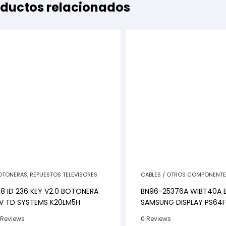
ductos relacionados
OTONERAS
,
REPUESTOS TELEVISORES
CABLES / OTROS COMPONENT
REPUESTOS TELEVISORES
8 ID 236 KEY V2.0 BOTONERA
BN96-25376A WIBT40A 
V TD SYSTEMS K20LM5H
SAMSUNG DISPLAY PS64
 Reviews
0 Reviews