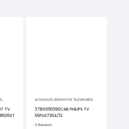
ES
,
ALTAVOCES
,
REPUESTOS TELEVISORES
BT TV
378G0110390CAB PHILIPS TV
F8505ST
55PUS7304/12
0 Reviews