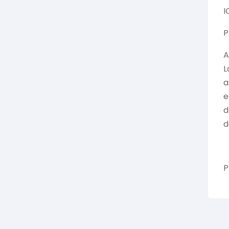
I
P
A
L
a
e
d
d
P