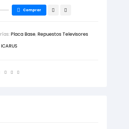
Comprar
rías:
Placa Base
,
Repuestos Televisores
:
ICARUS
Facebook
Twitter
Linkedin
Email