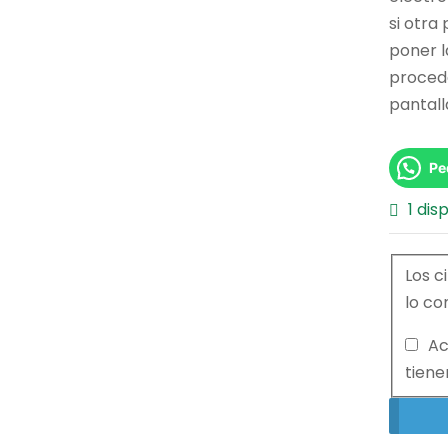
si otra
poner l
procede
pantall
Pe
1 dis
Los c
lo co
Ac
tiene