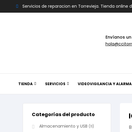
Servicios de reparacion en Torrevieja. Tienda online 
Envíanos un
hola@ccitorr
TIENDA
SERVICIOS
VIDEOVIGILANCIA Y ALARMA
Categorías del producto
Almacenamiento y USB
(11)
B