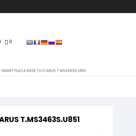
0
0
K SMART PLACA BASE TV ICARUS T.MS3463S.U851
CARUS T.MS3463S.U851