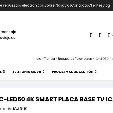
de repuestos electrónicos.
Sobre Nosotros
Contacto
Clientes
Blog
 mensaje
evieja.es
Inicio
»
Tienda
»
Repuestos Televisores
»
IC-LED50 4
S
TELEFONÍA MÓVIL
PROGRAMAS DE GESTIÓN
IC-LED50 4K SMART PLACA BASE TV I
rands:
ICARUS