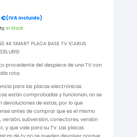
0
€
(IVA incluido)
ty:
In Stock
50 4K SMART PLACA BASE TV ICARUS
63S.U851
to procedente del despiece de una TV con
lla rota.
ncia para las placas electrónicas:
cas están comprobadas y funcionan, no se
 devoluciones de estas, por lo que
ense antes de comprar que es el mismo
 versión, subversión, conectores, versión
tc. y que vale para su TV. Las placas
nicas de tv no se pueden devolver porque