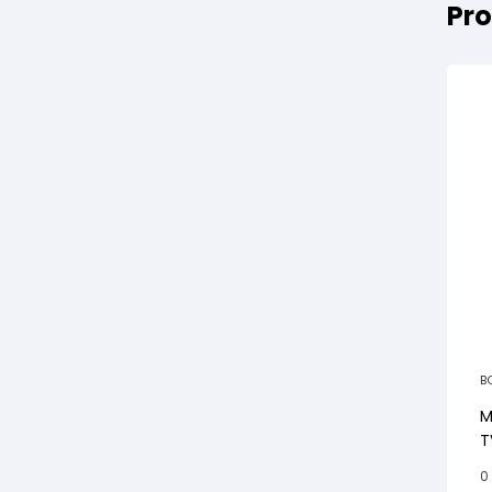
Pro
B
M
T
0