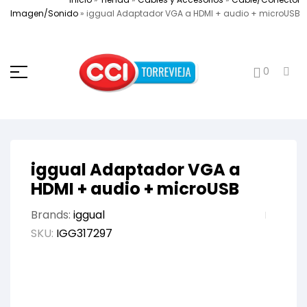
Imagen/Sonido
»
iggual Adaptador VGA a HDMI + audio + microUSB
0
iggual Adaptador VGA a
HDMI + audio + microUSB
Brands:
iggual
SKU:
IGG317297