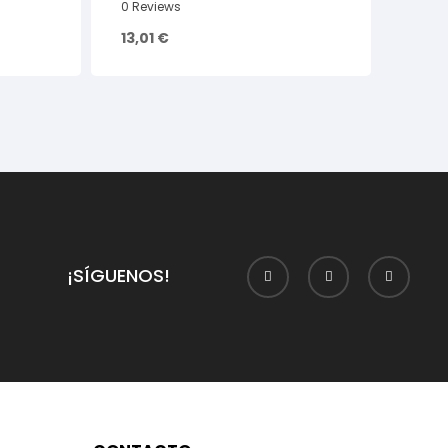
0 Reviews
13,01
€
¡SÍGUENOS!