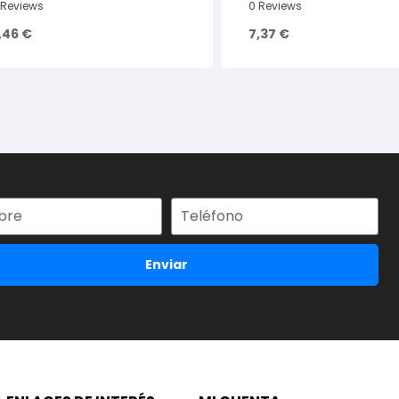
 Reviews
0 Reviews
,46
€
7,37
€
Enviar