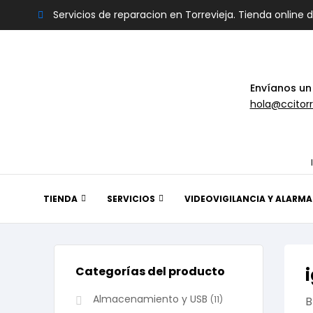
Servicios de reparacion en Torrevieja. Tienda online 
Envíanos un
hola@ccitorr
TIENDA
SERVICIOS
VIDEOVIGILANCIA Y ALARMA
Categorías del producto
Almacenamiento y USB
(11)
B