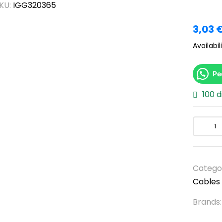
KU:
IGG320365
3,03
Availabili
Pe
100 d
Catego
Cables 
Brands