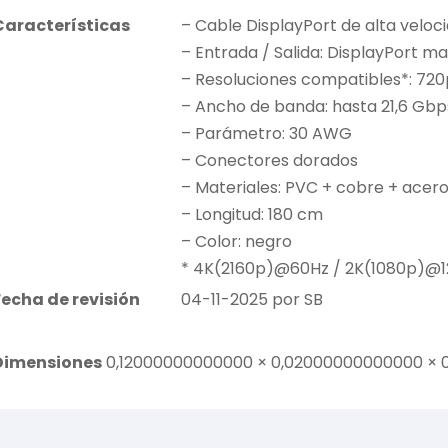
Características
– Cable DisplayPort de alta veloc
– Entrada / Salida: DisplayPort m
– Resoluciones compatibles*: 720p 
– Ancho de banda: hasta 21,6 Gbp
– Parámetro: 30 AWG
– Conectores dorados
– Materiales: PVC + cobre + acer
– Longitud: 180 cm
– Color: negro
* 4K(2160p)@60Hz / 2K(1080p)@
Fecha de revisión
04-11-2025 por SB
Dimensiones
0,12000000000000 × 0,02000000000000 × 