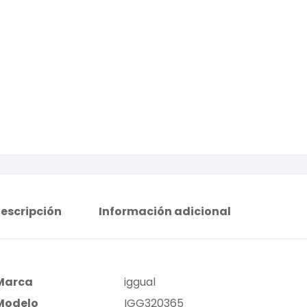
escripción
Información adicional
Marca
iggual
Modelo
IGG320365