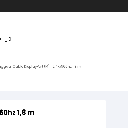
0
0
iggual Cable DisplayPort (M) 1.2 4K@60hz 1,8 m
60hz 1,8 m