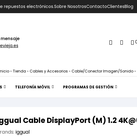
de repuestos electrónicos.
Sobre Nosotros
Contacto
Clientes
Blog
 mensaje
evieja.es
Inicio
»
Tienda
»
Cables y Accesorios
»
Cable/Conector Imagen/Sonido
»
S
TELEFONÍA MÓVIL
PROGRAMAS DE GESTIÓN
iggual Cable DisplayPort (M) 1.2 4K@
rands:
iggual