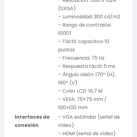
– Resolución: 1280 x 1024
(SXGA)
– Luminosidad: 300 cd/m2
– Rango de contraste:
1000:1
– Táctil: capacitivo 10
puntos
– Frecuencia: 75 Hz
– Respuesta táctil: 5 ms
– Ángulo visión: 170º (H),
160º (V)
– Color LCD: 16,7 M
– VESA: 75×75 mm /
100×100 mm
Interfaces de
– VGA estándar (señal de
conexión
vídeo)
– HDMI (señal de vídeo)