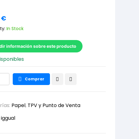
2
€
ty:
In Stock
dir información sobre este producto
isponibles
Comprar
rías:
Papel
,
TPV y Punto de Venta
:
iggual