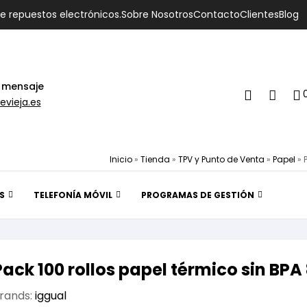
de repuestos electrónicos.
Sobre Nosotros
Contacto
Clientes
Blog
 mensaje
evieja.es
Inicio
»
Tienda
»
TPV y Punto de Venta
»
Papel
»
S
TELEFONÍA MÓVIL
PROGRAMAS DE GESTIÓN
Pack 100 rollos papel térmico sin B
rands:
iggual