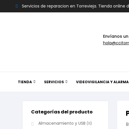
Servicios de reparacion en Torrevieja. Tienda online 
Envíanos un
hola@ccitorr
TIENDA
SERVICIOS
VIDEOVIGILANCIA Y ALARMA
Categorías del producto
Almacenamiento y USB
(11)
B