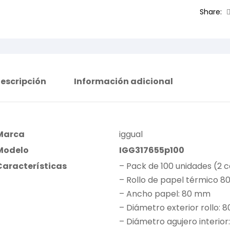
Share:
escripción
Información adicional
Marca
iggual
Modelo
IGG317655p100
Características
– Pack de 100 unidades (2 c
– Rollo de papel térmico 80
– Ancho papel: 80 mm
– Diámetro exterior rollo:
– Diámetro agujero interior