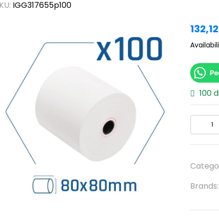
KU:
IGG317655p100
132,1
Availabili
Pe
100 d
Catego
Brands