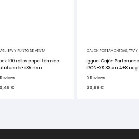
APEL
,
TPV Y PUNTO DE VENTA
CAJÓN PORTAMONEDAS
,
TPV Y
DE VENTA
ack 100 rollos papel térmico
iggual Cajón Portamon
atáfono 57×35 mm
IRON-XS 33cm 4+8 neg
 Reviews
0 Reviews
0,48
€
30,86
€