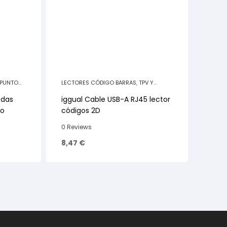
 PUNTO
LECTORES CÓDIGO BARRAS
,
TPV Y
PUNTO DE VENTA
edas
iggual Cable USB-A RJ45 lector
ro
códigos 2D
0 Reviews
8,47
€