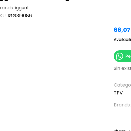
rands:
iggual
KU:
IGG319086
66,0
Availabili
Pe
Sin exi
Catego
TPV
Brands