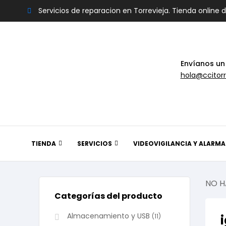
Servicios de reparacion en Torrevieja. Tienda online 
Envíanos un
hola@ccitorr
TIENDA
SERVICIOS
VIDEOVIGILANCIA Y ALARMA
NO H
Categorías del producto
Almacenamiento y USB
(11)