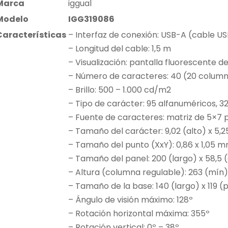
Marca
iggual
Modelo
IGG319086
Características
– Interfaz de conexión: USB-A (cable U
– Longitud del cable: 1,5 m
– Visualización: pantalla fluorescente d
– Número de caracteres: 40 (20 columna
– Brillo: 500 – 1.000 cd/m2
– Tipo de carácter: 95 alfanuméricos, 3
– Fuente de caracteres: matriz de 5×7 
– Tamaño del carácter: 9,02 (alto) x 5
– Tamaño del punto (XxY): 0,86 x 1,05 
– Tamaño del panel: 200 (largo) x 58,5 
– Altura (columna regulable): 263 (mí
– Tamaño de la base: 140 (largo) x 119 
– Ángulo de visión máximo: 128º
– Rotación horizontal máxima: 355º
– Rotación vertical: 0º – 38º