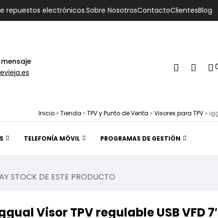
de repuestos electrónicos.
Sobre Nosotros
Contacto
Clientes
Blog
 mensaje
evieja.es
Inicio
»
Tienda
»
TPV y Punto de Venta
»
Visores para TPV
»
ig
S
TELEFONÍA MÓVIL
PROGRAMAS DE GESTIÓN
AY STOCK DE ESTE PRODUCTO
iggual Visor TPV regulable USB VFD 7