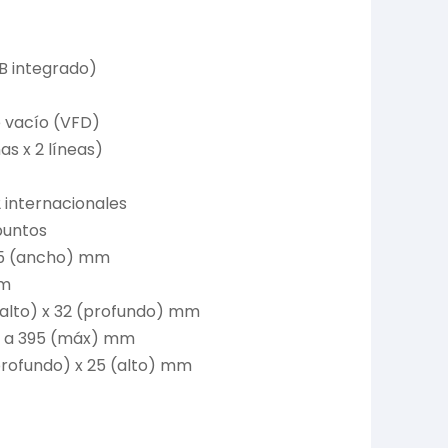
SB integrado)
e vacío (VFD)
s x 2 líneas)
2 internacionales
puntos
,25 (ancho) mm
mm
(alto) x 32 (profundo) mm
n) a 395 (máx) mm
(profundo) x 25 (alto) mm