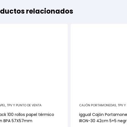
ductos relacionados
APEL
,
TPV Y PUNTO DE VENTA
CAJÓN PORTAMONEDAS
,
TPV Y
DE VENTA
ack 100 rollos papel térmico
iggual Cajón Portamon
in BPA 57X57mm
IRON-30 42cm 5+5 negr