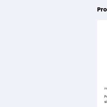
Pro
P
P
s