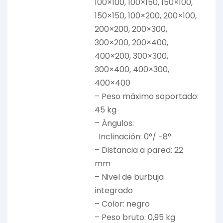
100×100, 100×150, 150×100,
150×150, 100×200, 200×100,
200×200, 200×300,
300×200, 200×400,
400×200, 300×300,
300×400, 400×300,
400×400
– Peso máximo soportado:
45 kg
– Ángulos:
Inclinación: 0°/ -8°
– Distancia a pared: 22
mm
– Nivel de burbuja
integrado
– Color: negro
– Peso bruto: 0,95 kg