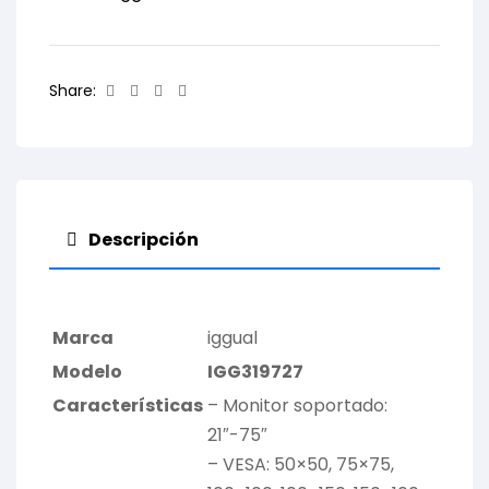
Facebook
Twitter
Linkedin
Email
Share:
Descripción
Marca
iggual
Modelo
IGG319727
Características
– Monitor soportado:
21″-75″
– VESA: 50×50, 75×75,