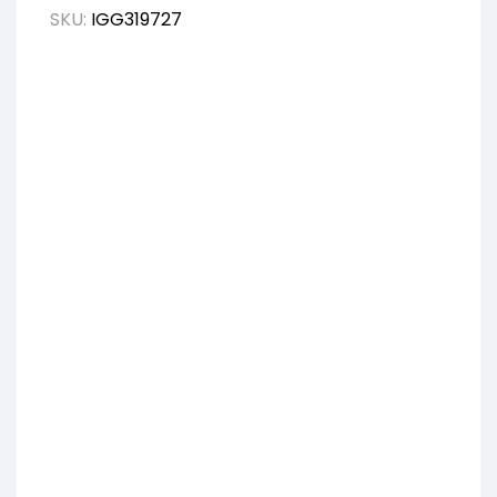
SKU:
IGG319727