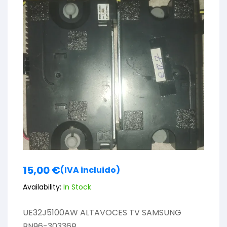
15,00
€
(IVA incluido)
Availability:
In Stock
UE32J5100AW ALTAVOCES TV SAMSUNG
BN96-30336B