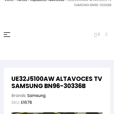
SAMSUNG BN96-30336B
0
UE32J5100AW ALTAVOCES TV
SAMSUNG BN96-30336B
Brands:
Samsung
SKU:
E1678