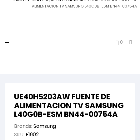
ALIMENTACION TV SAMSUNG L40G0B-ESM BN44-00754A
0
UE40H5203AW FUENTE DE
ALIMENTACION TV SAMSUNG
L40G0B-ESM BN44-00754A
Brands:
Samsung
SKU:
E1902