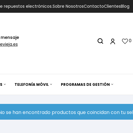
de repuestos electrónicos.
Sobre Nosotros
Contacto
Clientes
Blog
 mensaje
0
evieja.es
S
TELEFONÍA MÓVIL
PROGRAMAS DE GESTIÓN
No se han encontrado productos que coincidan con tu sel