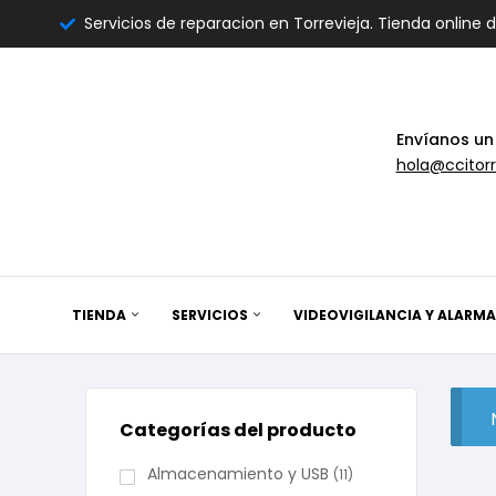
Servicios de reparacion en Torrevieja. Tienda online 
Envíanos un
hola@ccitorr
TIENDA
SERVICIOS
VIDEOVIGILANCIA Y ALARMA
Categorías del producto
Almacenamiento y USB
(11)