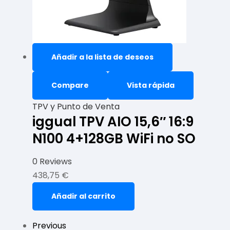
Añadir a la lista de deseos
Compare
Vista rápida
TPV y Punto de Venta
iggual TPV AIO 15,6″ 16:9
N100 4+128GB WiFi no SO
0 Reviews
438,75
€
Añadir al carrito
Previous