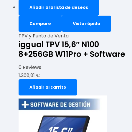
Añadir a la lista de deseos
Compare
Vista rápida
TPV y Punto de Venta
iggual TPV 15,6″ N100
8+256GB W11Pro + Software
0 Reviews
1.268,81
€
Añadir al carrito