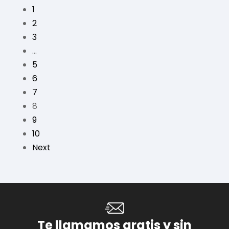
1
2
3
…
5
6
7
8
9
10
Next
Te llamamos gratis y sin