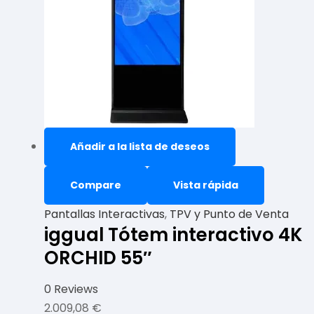
Añadir a la lista de deseos
Compare
Vista rápida
Pantallas Interactivas
,
TPV y Punto de Venta
iggual Tótem interactivo 4K
ORCHID 55″
0 Reviews
2.009,08
€