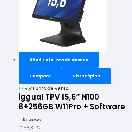
Añadir a la lista de deseos
Compare
Vista rápida
TPV y Punto de Venta
iggual TPV 15,6″ N100
8+256GB W11Pro + Software
0 Reviews
1.268,81
€